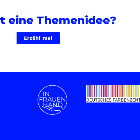
t eine Themenidee?
Erzähl' mal