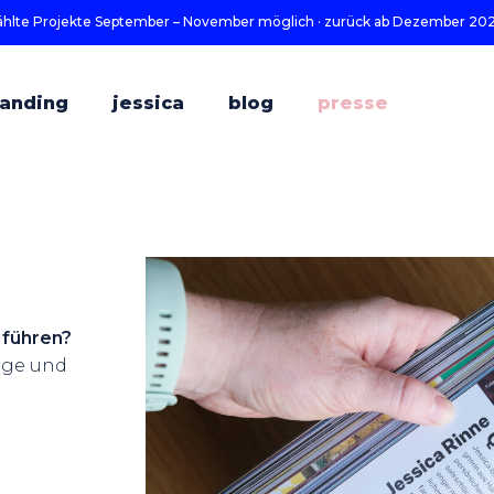
ewählte Projekte September – November möglich · zurück ab Dezember 20
randing
jessica
blog
presse
 führen?
läge und