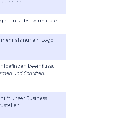
fzutreten
ignerin selbst vermarkte
mehr als nur ein Logo
lbefinden beeinflusst
ormen und Schriften.
ilft unser Business
zustellen